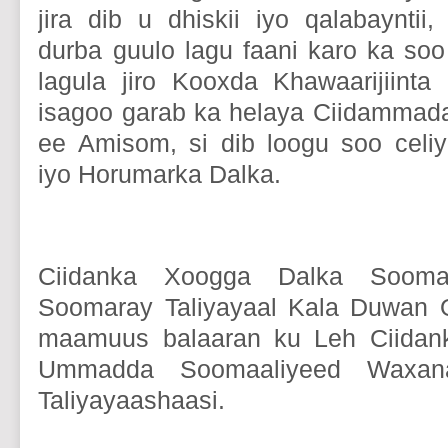
jira dib u dhiskii iyo qalabaynti
durba guulo lagu faani karo ka so
lagula jiro Kooxda Khawaarijiint
isagoo garab ka helaya Ciidammad
ee Amisom, si dib loogu soo celi
iyo Horumarka Dalka.
Ciidanka Xoogga Dalka Sooma
Soomaray Taliyayaal Kala Duwan
maamuus balaaran ku Leh Ciidank
Ummadda Soomaaliyeed Waxa
Taliyayaashaasi.