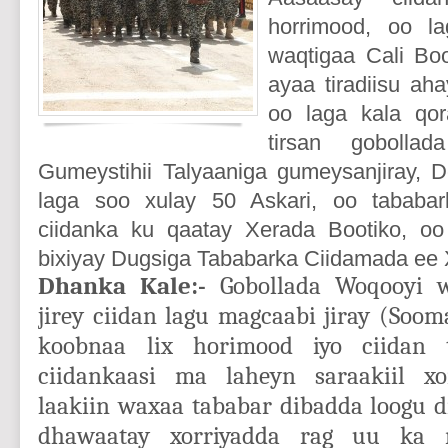
horrimood, oo la
waqtigaa Cali Boo
ayaa tiradiisu ah
oo laga kala qo
tirsan gobolla
Gumeystihii Talyaaniga gumeysanjiray,
laga soo xulay 50 Askari, oo tababa
ciidanka ku qaatay Xerada Bootiko, o
bixiyay Dugsiga Tababarka Ciidamada ee 
Dhanka Kale:-
Gobollada Woqooyi w
jirey ciidan lagu magcaabi jiray (Sooma
koobnaa lix horimood iyo ciidan 
ciidankaasi ma laheyn saraakiil x
laakiin waxaa tababar dibadda loogu d
dhawaatay xorriyadda rag uu ka