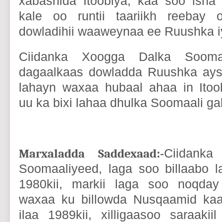
xabashida Itoobiya, kaa soo isna
kale oo runtii taariikh reebay
dowladihii waaweynaa ee Ruushka 
Ciidanka Xoogga Dalka Soomaa
dagaalkaas dowladda Ruushka aysa
lahayn waxaa hubaal ahaa in Itoo
uu ka bixi lahaa dhulka Soomaali ga
Marxaladda Saddexaad:-
Ciidanka
Soomaaliyeed, laga soo billaabo l
1980kii, markii laga soo noqday
waxaa ku billowda Nusqaamid kaa
ilaa 1989kii, xilligaasoo saraakii