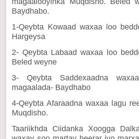
magaalooyinka Muqdisho. Beled 
Baydhabo.
1-Qeybta Kowaad waxaa loo bedd
Hargeysa
2- Qeybta Labaad waxaa loo bedd
Beled weyne
3- Qeybta Saddexaadna waxaa
magaalada- Baydhabo
4-Qeybta Afaraadna waxaa lagu re
Muqdisho.
Taariikhda Ciidanka Xoogga Dalk
waxay soo martay heerar iyo marx