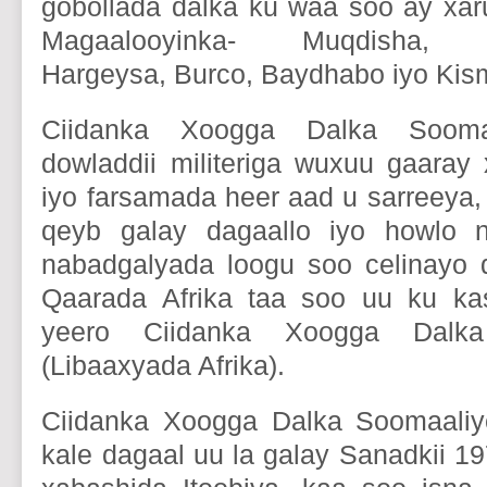
gobollada dalka ku waa soo ay xa
Magaalooyinka- Muqdisha, D
Hargeysa, Burco, Baydhabo iyo Kis
Ciidanka Xoogga Dalka Soomaali
dowladdii militeriga wuxuu gaara
iyo farsamada heer aad u sarreeya
qeyb galay dagaallo iyo howlo n
nabadgalyada loogu soo celinayo d
Qaarada Afrika taa soo uu ku ka
yeero Ciidanka Xoogga Dalka
(Libaaxyada Afrika).
Ciidanka Xoogga Dalka Soomaali
kale dagaal uu la galay Sanadkii 1