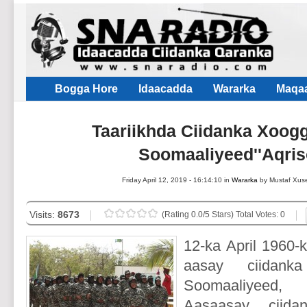
Bogga Hore
Idaacadda
Wararka
Maqaa
Taariikhda Ciidanka Xoog
Soomaaliyeed''Aqris
Friday April 12, 2019 - 16:14:10 in
Wararka
by Mustaf Xus
Visits:
8673
(Rating 0.0/5 Stars) Total Votes: 0
12-ka April 1960-ki
aasay ciidank
Soomaaliyeed
Aasaasay ciid