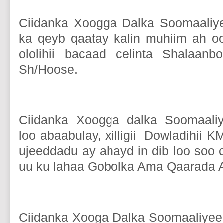
Ciidanka Xoogga Dalka Soomaaliy
ka qeyb qaatay kalin muhiim ah o
ololihii bacaad celinta Shalaan
Sh/Hoose.
Ciidanka Xoogga dalka Soomaali
loo abaabulay, xilligii Dowladihii
ujeeddadu ay ahayd in dib loo soo 
uu ku lahaa Gobolka Ama Qaarada A
Ciidanka Xooga Dalka Soomaaliyeed