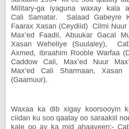
Military-ga iyaguna waxay kala 
Cali Samatar. Salaad Gabeyre 
Faarax Xasan (Ceydiid) Cilmi Nuur 
Max’ed Faadil, Abuukar Gacal M
Xasan Weheliye (Suulaley), Cab
Axmed, Ibraahim Rooble Warfaa (D
Caddow Cali, Max’ed Nuur Max’
Max’ed Cali Sharmaan, Xasan 
(Gaamuur).
Waxaa ka dib xigay koorsooyin k
ciidan ku soo qaatay oo saraakiil n
kale oo ay ka mid ahaayeen:- Cab