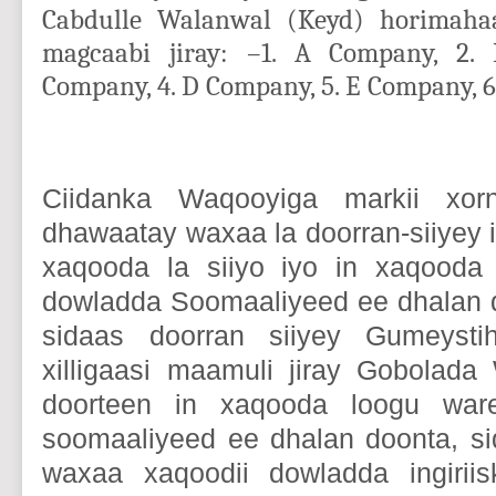
Cabdulle Walanwal (Keyd) horimaha
magcaabi jiray: –1. A Company, 2.
Company, 4. D Company, 5. E Company, 6
Ciidanka Waqooyiga markii xo
dhawaatay waxaa la doorran-siiyey 
xaqooda la siiyo iyo in xaqooda 
dowladda Soomaaliyeed ee dhalan 
sidaas doorran siiyey Gumeystihi
xilligaasi maamuli jiray Gobolad
doorteen in xaqooda loogu ware
soomaaliyeed ee dhalan doonta, s
waxaa xaqoodii dowladda ingiriis