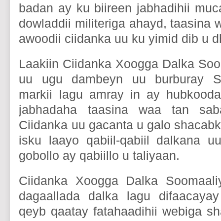
badan ay ku biireen jabhadihii mu
dowladdii militeriga ahayd, taasina 
awoodii ciidanka uu ku yimid dib u d
Laakiin Ciidanka Xoogga Dalka So
uu ugu dambeyn uu burburay San
markii lagu amray in ay hubkooda
jabhadaha taasina waa tan saba
Ciidanka uu gacanta u galo shacab
isku laayo qabiil-qabiil dalkana u
gobollo ay qabiillo u taliyaan.
Ciidanka Xoogga Dalka Soomaaliya
dagaallada dalka lagu difaacay
qeyb qaatay fatahaadihii webiga sh