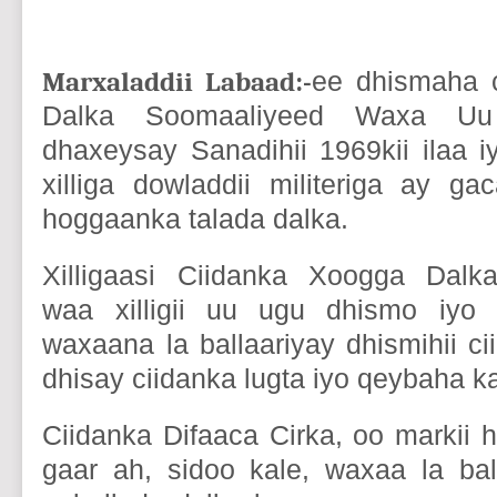
Marxaladdii Labaad:-
ee dhismaha 
Dalka Soomaaliyeed Waxa Uu
dhaxeysay Sanadihii 1969kii ilaa i
xilliga dowladdii militeriga ay g
hoggaanka talada dalka.
Xilligaasi Ciidanka Xoogga Dalk
waa xilligii uu ugu dhismo iyo
waxaana la ballaariyay dhismihii c
dhisay ciidanka lugta iyo qeybaha ka
Ciidanka Difaaca Cirka, oo markii 
gaar ah, sidoo kale, waxaa la ball