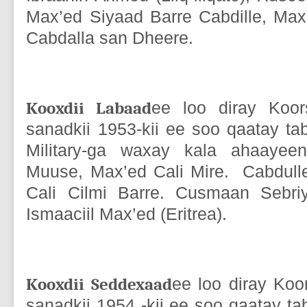
Max’ed Siyaad Barre Cabdille, Max
Cabdalla san Dheere.
Kooxdii Labaad
ee loo diray Koors
sanadkii 1953-kii ee soo qaatay ta
Military-ga waxay kala ahaayee
Muuse, Max’ed Cali Mire. Cabdull
Cali Cilmi Barre. Cusmaan Sebriy
Ismaaciil Max’ed (Eritrea).
Kooxdii Seddexaad
ee loo diray Koo
sanadkii 1954 -kii ee soo qaatay ta