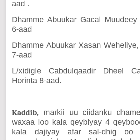
aad .
Dhamme Abuukar Gacal Muudeey T
6-aad
Dhamme Abuukar Xasan Weheliye, T
7-aad
L/xidigle Cabdulqaadir Dheel Ca
Horinta 8-aad.
Kaddib,
markii uu ciidanku dhame
waxaa loo kala qeybiyay 4 qeyboo
kala dajiyay afar sal-dhig oo