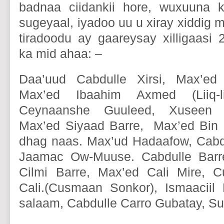
badnaa ciidankii hore, wuxuuna k
sugeyaal, iyadoo uu u xiray xiddig
tiradoodu ay gaareysay xilligaasi
ka mid ahaa: –
Daa’uud Cabdulle Xirsi, Max’ed
Max’ed Ibaahim Axmed (Liiq-li
Ceynaanshe Guuleed, Xuseen K
Max’ed Siyaad Barre, Max’ed Bin 
dhag naas. Max’ud Hadaafow, Cabd
Jaamac Ow-Muuse. Cabdulle Barre
Cilmi Barre, Max’ed Cali Mire, 
Cali.(Cusmaan Sonkor), Ismaaciil
salaam, Cabdulle Carro Gubatay, Su