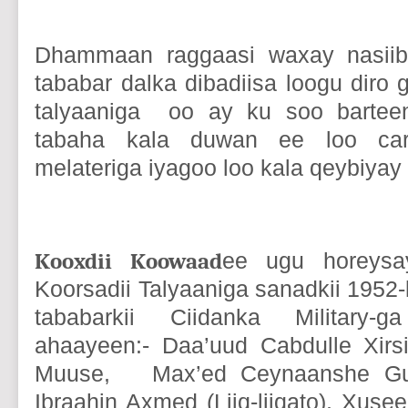
Dhammaan raggaasi waxay nasiib
tababar dalka dibadiisa loogu diro
talyaaniga oo ay ku soo bartee
tabaha kala duwan ee loo car
melateriga iyagoo loo kala qeybiya
Kooxdii Koowaad
ee ugu horeysa
Koorsadii Talyaaniga sanadkii 1952-
tababarkii Ciidanka Military
ahaayeen:- Daa’uud Cabdulle Xirs
Muuse, Max’ed Ceynaanshe Gu
Ibraahin Axmed (Liiq-liiqato), Xuse