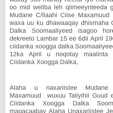
oo mid weliba leh qiimeeynteeda 
Mudane C/llaahi Ciise Maxamuud 1
waxa uu ku dhawaaqay dhismaha 
Dalka Soomaaliyeed isagoo hor
dekreeto Lambar 15 ee 6dii April 19
ciidanka xoogga dalka Soomaaliyee
12ka April u noqotay maalinta 
Ciidanka Xoogga Dalka,
Alaha u naxariistee Mudane C
Maxamuud wuxuu Taliyihii Guud 
Ciidanka Xoogga Dalka Soom
magacaabay Alaha Unaxariistee Je