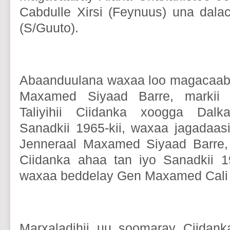
Cabdulle Xirsi (Feynuus) una dala
(S/Guuto).
Abaanduulana waxaa loo magacaaba
Maxamed Siyaad Barre, markii 
Taliyihii Ciidanka xoogga Dalk
Sanadkii 1965-kii, waxaa jagadaa
Jenneraal Maxamed Siyaad Barre, 
Ciidanka ahaa tan iyo Sanadkii 1
waxaa beddelay Gen Maxamed Cali
Marxaladihii uu soomaray Ciidan