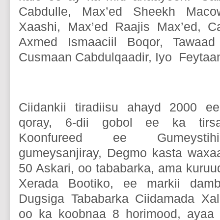
Cabdulle, Max’ed Sheekh Maco
Xaashi, Max’ed Raajis Max’ed, Ca
Axmed Ismaaciil Boqor, Tawaad 
Cusmaan Cabdulqaadir, Iyo Feytaa
Ciidankii tiradiisu ahayd 2000 e
qoray, 6-dii gobol ee ka tirs
Koonfureed ee Gumeystihi
gumeysanjiray, Degmo kasta waxaa
50 Askari, oo tababarka, ama kuruu
Xerada Bootiko, ee markii dam
Dugsiga Tababarka Ciidamada Xala
oo ka koobnaa 8 horimood, ayaa T