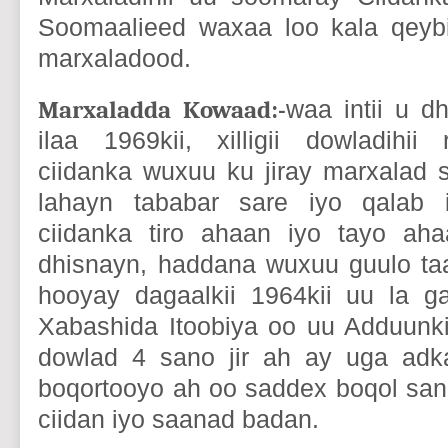
Soomaalieed waxaa loo kala qeyb
marxaladood.
Marxaladda Kowaad:-
waa intii u d
ilaa 1969kii, xilligii dowladihii 
ciidanka wuxuu ku jiray marxalad 
lahayn tababar sare iyo qalab i
ciidanka tiro ahaan iyo tayo a
dhisnayn, haddana wuxuu guulo taa
hooyay dagaalkii 1964kii uu la g
Xabashida Itoobiya oo uu Adduunki
dowlad 4 sano jir ah ay uga adka
boqortooyo ah oo saddex boqol sano
ciidan iyo saanad badan.