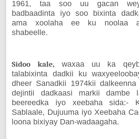
1961, taa soo uu gacan wey
badbaadinta iyo soo bixinta dad
ama xoolaha ee ku noolaa a
shabeelle.
Sidoo kale,
waxaa uu ka qeyb
talabixinta dadkii ku waxyeelooba
dheer Sanadkii 1974kii dalkeenna
dejintii dadkaasi markii dambe l
beereedka iyo xeebaha sida:- K
Sablaale, Dujuuma iyo Xeebaha Ca
loona bixiyay Dan-wadaagaha.