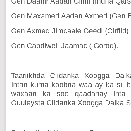
Gen Daahir Aadan Cilmi (Indha Qarse
Gen Maxamed Aadan Axmed (Gen 
Gen Axmed Jimcaale Geedi (Cirfiid) (
Gen Cabdiweli Jaamac ( Gorod).
Taariikhda Ciidanka Xoogga Dal
Intan kuma koobna waa ay ka sii b
waxaan ka soo qaadanay inta 
Guuleysta Ciidanka Xoogga Dalka 