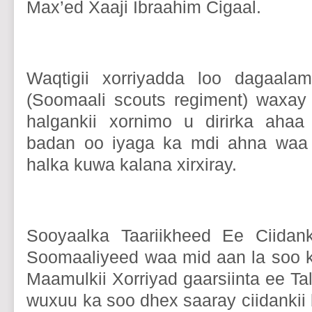
Max’ed Xaaji Ibraahim Cigaal.
Waqtigii xorriyadda loo dagaala
(Soomaali scouts regiment) waxay
halgankii xornimo u dirirka ahaa
badan oo iyaga ka mdi ahna waa 
halka kuwa kalana xirxiray.
Sooyaalka Taariikheed Ee Ciida
Soomaaliyeed waa mid aan la soo k
Maamulkii Xorriyad gaarsiinta ee Tal
wuxuu ka soo dhex saaray ciidankii b