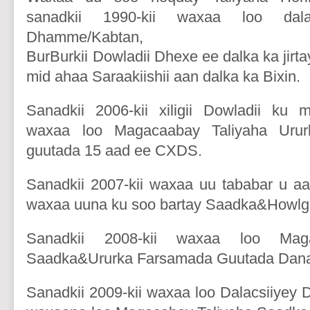
sanadkii 1990-kii waxaa loo dala
Dhamme/Kabtan,
BurBurkii Dowladii Dhexe ee dalka ka jirt
mid ahaa Saraakiishii aan dalka ka Bixin.
Sanadkii 2006-kii xiligii Dowladii ku
waxaa loo Magacaabay Taliyaha Uru
guutada 15 aad ee CXDS.
Sanadkii 2007-kii waxaa uu tababar u aa
waxaa uuna ku soo bartay Saadka&Howlga
Sanadkii 2008-kii waxaa loo Maga
Saadka&Ururka Farsamada Guutada Dan
Sanadkii 2009-kii waxaa loo Dalacsiiyey