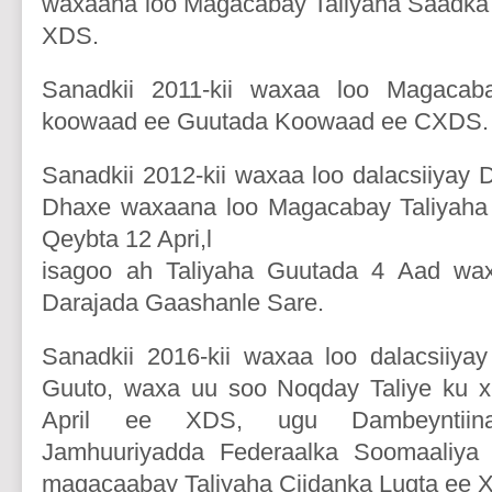
waxaana loo Magacabay Taliyaha Saadka 
XDS.
Sanadkii 2011-kii waxaa loo Magacaba
koowaad ee Guutada Koowaad ee CXDS.
Sanadkii 2012-kii waxaa loo dalacsiiyay
Dhaxe waxaana loo Magacabay Taliyaha
Qeybta 12 Apri,l
isagoo ah Taliyaha Guutada 4 Aad wax
Darajada Gaashanle Sare.
Sanadkii 2016-kii waxaa loo dalacsiiya
Guuto, waxa uu soo Noqday Taliye ku 
April ee XDS, ugu Dambeyntiin
Jamhuuriyadda Federaalka Soomaaliy
magacaabay Taliyaha Ciidanka Lugta ee 