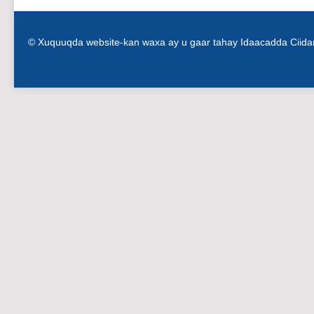
© Xuquuqda website-kan waxa ay u gaar tahay Idaacadda Ciid