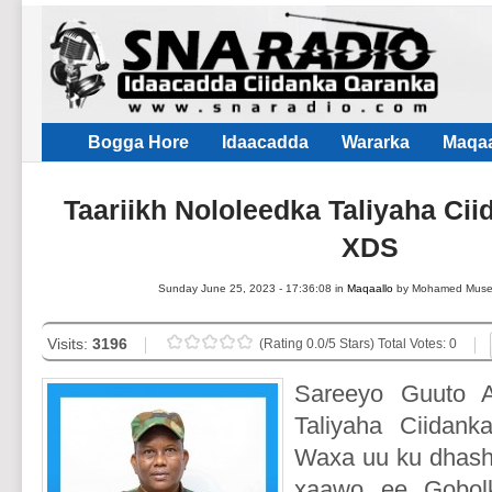
Bogga Hore
Idaacadda
Wararka
Maqaa
Taariikh Nololeedka Taliyaha Cii
XDS
Sunday June 25, 2023 - 17:36:08 in
Maqaallo
by Mohamed Mus
Visits:
3196
(Rating 0.0/5 Stars) Total Votes: 0
Sareeyo Guuto 
Taliyaha Ciida
Waxa uu ku dhas
xaawo ee Gobol