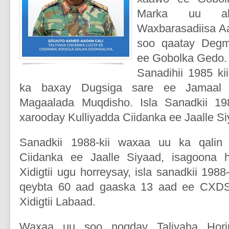
Marka uu ah
Waxbarasadiisa A
soo qaatay Deg
ee Gobolka Gedo.
Sanadihii 1985 ki
ka baxay Dugsiga sare ee Jamaal 
Magaalada Muqdisho. Isla Sanadkii 19
xarooday Kulliyadda Ciidanka ee Jaalle Si
Sanadkii 1988-kii waxaa uu ka qalin 
Ciidanka ee Jaalle Siyaad, isagoona 
Xidigtii ugu horreysay, isla sanadkii 1988-
qeybta 60 aad gaaska 13 aad ee CXD
Xidigtii Labaad.
Waxaa uu soo noqday Taliyaha Horint