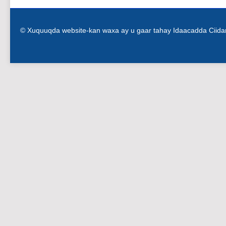
© Xuquuqda website-kan waxa ay u gaar tahay Idaacadda Ciid