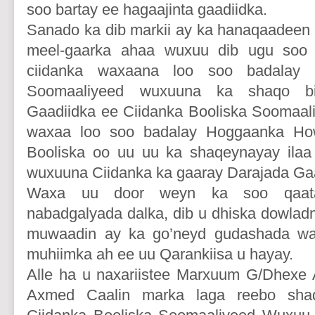
soo bartay ee hagaajinta gaadiidka.
Sanado ka dib markii ay ka hanaqaadeen 
meel-gaarka ahaa wuxuu dib ugu soo l
ciidanka waxaana loo soo badalay C
Soomaaliyeed wuxuuna ka shaqo bi
Gaadiidka ee Ciidanka Booliska Soomaal
waxaa loo soo badalay Hoggaanka Ho
Booliska oo uu uu ka shaqeynayay ilaa 
wuxuuna Ciidanka ka gaaray Darajada Ga
Waxa uu door weyn ka soo qaata
nabadgalyada dalka, dib u dhiska dowla
muwaadin ay ka go’neyd gudashada wa
muhiimka ah ee uu Qarankiisa u hayay.
Alle ha u naxariistee Marxuum G/Dhexe
Axmed Caalin marka laga reebo sh