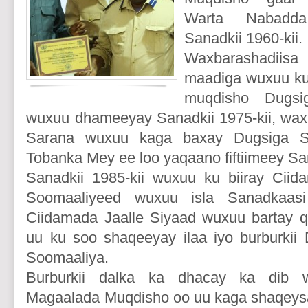
Warta Nabadda 
Sanadkii 1960-kii.
Waxbarashadiisa
maadiga wuxuu ku
muqdisho Dugs
wuxuu dhameeyay Sanadkii 1975-kii, wa
Sarana wuxuu kaga baxay Dugsiga 
Tobanka Mey ee loo yaqaano fiftiimeey San
Sanadkii 1985-kii wuxuu ku biiray Cii
Soomaaliyeed wuxuu isla Sanadkaasi
Ciidamada Jaalle Siyaad wuxuu bartay q
uu ku soo shaqeeyay ilaa iyo burburkii
Soomaaliya.
Burburkii dalka ka dhacay ka dib
Magaalada Muqdisho oo uu kaga shaqeysan