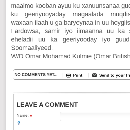
maalmo kooban ayuu ku xanuunsanaa gu
ku geeriyooyaday magaalada muqdis
waxaan ilaah u ga baryeynaa in uu hoygiis
Fardowsa, samir iyo iimaanna uu ka s
eheladii uu ka geeriyooday iyo guu
Soomaaliyeed.
W/D Omar Mohamad Kulmie (Omar British
NO COMMENTS YET...
Print
Send to your fr
LEAVE A COMMENT
Name: