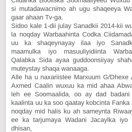
Ciidanka Booliska Soomaaliyeed Wuxu
si mutadawacnimo ah ugu shaqeeya Wa
gaar ahaan Tv-ga.
Sidoo kale 1-dii julay Sanadkii 2014-kii
la noqday Warbaahinta Codka Ciidamad
uu ka shaqeynayay ilaa iyo Sanadki
maamulka iyo masuuliyidiinta Warba
Qalabka Sida ayaa guddoonsiiyay shah
muteystay shaqa wanaaga.
Alle ha u naxariistee Marxuum G/Dhexe
Axmed Caalin wuxuu ka mid ahaa Abwa
leh ee Soomaalida, oo ay dad badani
kaalinta uu ka soo qaatay kobcinta Fank
noqday mid halis ku ah sameynta Riwaay
ee ka tarjumaya Wadani Jacaylka iyo 
dhisan,