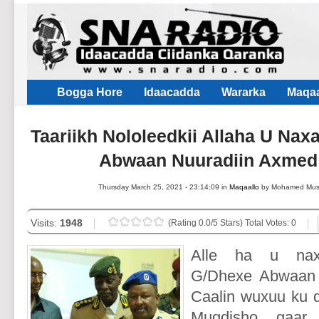
Bogga Hore
Idaacadda
Wararka
Maqaa
Taariikh Nololeedkii Allaha U Nax
Abwaan Nuuradiin Axmed 
Thursday March 25, 2021 - 23:14:09 in
Maqaallo
by Mohamed Mu
Visits:
1948
(Rating 0.0/5 Stars) Total Votes: 0
Alle ha u naxa
G/Dhexe Abwaan 
Caalin wuxuu ku 
Muqdisho gaar