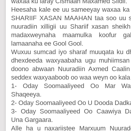
waxaa ku laray Cismaan Maxamed Siidii.
Heesaha kale ee uu sameeyay waxaa ka
SHARIIF XASAN MAAHAN taa soo uu 
nuuradiin xilligii uu Shariif xasan she
madaxweynaha maamulka koofur gal
lamaanaha ee Gool Gool.
Wuxuu sumcad iyo sharaf muuqata ku d
dhexdeeda waxyaabaha ugu muhiimsan
doono abwaan Nuuradiin Axmed Caali
seddex waxyaaboob oo waa weyn oo kala 
1- Oday Soomaaliyeed Oo Mar Wa
Shaqeeya.
2- Oday Soomaaliyeed Oo U Dooda Dadk
3- Oday Soomaaliyeed Oo Caawiya Da
Una Gargaara.
Alle ha u naxariistee Marxuum Nuurad