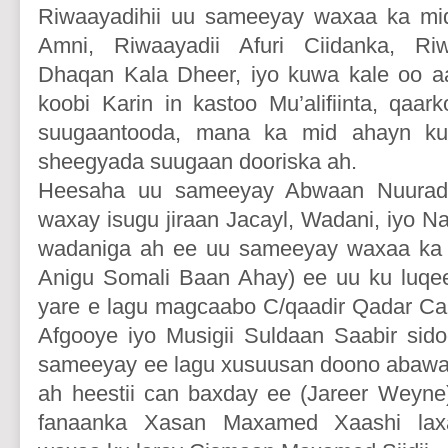
Riwaayadihii uu sameeyay waxaa ka mi
Amni, Riwaayadii Afuri Ciidanka, Ri
Dhaqan Kala Dheer, iyo kuwa kale oo a
koobi Karin in kastoo Mu’alifiinta, qaa
suugaantooda, mana ka mid ahayn k
sheegyada suugaan dooriska ah.
Heesaha uu sameeyay Abwaan Nuuradd
waxay isugu jiraan Jacayl, Wadani, iyo 
wadaniga ah ee uu sameeyay waxaa ka 
Anigu Somali Baan Ahay) ee uu ku luqe
yare e lagu magcaabo C/qaadir Qadar Cal
Afgooye iyo Musigii Suldaan Saabir sid
sameeyay ee lagu xusuusan doono abaw
ah heestii can baxday ee (Jareer Weyne
fanaanka Xasan Maxamed Xaashi lax